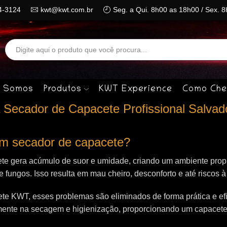
4-3124
kwt@kwt.com.br
Seg. a Qui. 8h00 as 18h00 / Sex. 
Search
input
 Somos
Produtos
KWT Experience
Como Che
Secador de Capacete Profissional Salvad
 um secador de capacete?
te gera acúmulo de suor e umidade, criando um ambiente propí
 e fungos. Isso resulta em mau cheiro, desconforto e até riscos 
e KWT, esses problemas são eliminados de forma prática e efi
mente na secagem e higienização, proporcionando um capacet