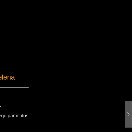
elena
T
 equipamentos