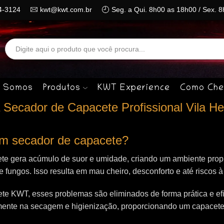
4-3124
kwt@kwt.com.br
Seg. a Qui. 8h00 as 18h00 / Sex. 
Search
input
 Somos
Produtos
KWT Experience
Como Che
Secador de Capacete Profissional Vila He
 um secador de capacete?
te gera acúmulo de suor e umidade, criando um ambiente propí
 e fungos. Isso resulta em mau cheiro, desconforto e até riscos 
e KWT, esses problemas são eliminados de forma prática e efi
mente na secagem e higienização, proporcionando um capacet