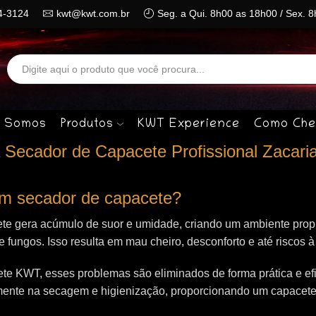
4-3124
kwt@kwt.com.br
Seg. a Qui. 8h00 as 18h00 / Sex. 
Search
input
 Somos
Produtos
KWT Experience
Como Che
Secador de Capacete Profissional Zacaria
 um secador de capacete?
te gera acúmulo de suor e umidade, criando um ambiente propí
 e fungos. Isso resulta em mau cheiro, desconforto e até riscos 
e KWT, esses problemas são eliminados de forma prática e efi
mente na secagem e higienização, proporcionando um capacet