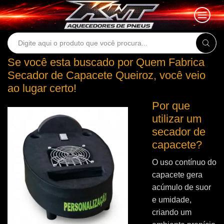
Search
input
Se você esta buscado por Quem Fabrica
Secador de Capacete Queiroz, você veio
ao lugar certo!
Por que
utilizar um
secador de
capacete?
O uso contínuo do
capacete gera
acúmulo de suor
e umidade,
criando um