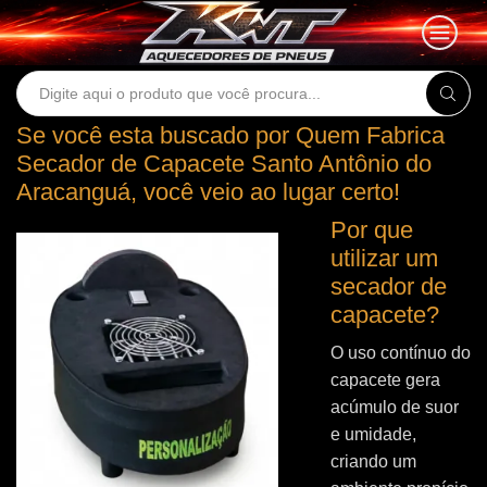
Search
input
Se você esta buscado por Quem Fabrica
Secador de Capacete Santo Antônio do
Aracanguá, você veio ao lugar certo!
Por que
utilizar um
secador de
capacete?
O uso contínuo do
capacete gera
acúmulo de suor
e umidade,
criando um