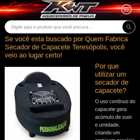
Search
input
Se você esta buscado por Quem Fabrica
Secador de Capacete Teresópolis, você
veio ao lugar certo!
Por que
utilizar um
secador de
capacete?
O uso contínuo do
capacete gera
acúmulo de suor
e umidade,
criando um