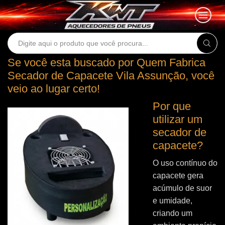
Search
input
Se você esta buscado por Quem Fabrica
Secador de Capacete Vila Assunção, você
veio ao lugar certo!
Por que
utilizar um
secador de
capacete?
O uso contínuo do
capacete gera
acúmulo de suor
e umidade,
criando um