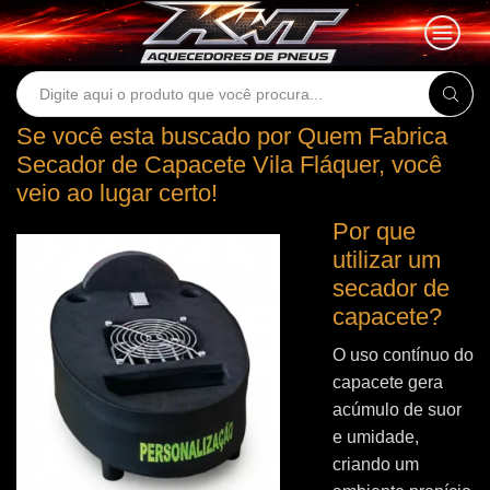
Search
input
Se você esta buscado por Quem Fabrica
Secador de Capacete Vila Fláquer, você
veio ao lugar certo!
Por que
utilizar um
secador de
capacete?
O uso contínuo do
capacete gera
acúmulo de suor
e umidade,
criando um