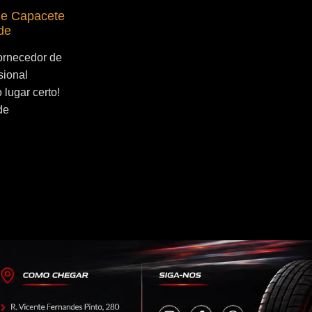
de Capacete
Fornecedor de Secador de Capacete
de
Profissional Jangadeiros
ornecedor de
Se você esta buscado por Fornecedor de
sional
Secador de Capacete Profissional
lugar certo!
Jangadeiros, você veio ao lugar certo!
de
Por que utilizar um secador de capacete?
O...
Continue Lendo...