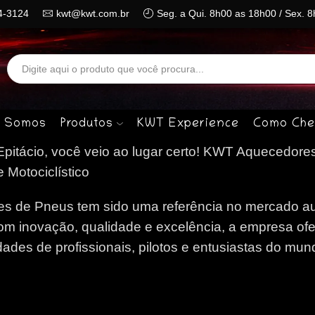
4-3124
kwt@kwt.com.br
Seg. a Qui. 8h00 as 18h00 / Sex. 
Search
input
 Somos
Produtos
KWT Experience
Como Che
itácio, você veio ao lugar certo!
KWT Aquecedores
 Motociclístico
 de Pneus tem sido uma referência no mercado au
om inovação, qualidade e excelência, a empresa of
des de profissionais, pilotos e entusiastas do mun