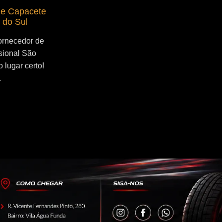
de Capacete
Fornecedor de Secador de Capacete
 do Sul
Profissional Serra Negra
ornecedor de
Se você esta buscado por Fornecedor de
sional São
Secador de Capacete Profissional Serra
 lugar certo!
Negra, você veio ao lugar certo! Por que
.
utilizar um secador de capacete?...
Continue Lendo...