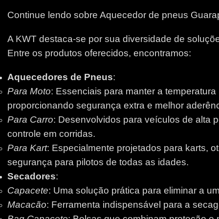
Continue lendo sobre Aquecedor de pneus Guar
A KWT destaca-se por sua diversidade de soluções
Entre os produtos oferecidos, encontramos:
Aquecedores de Pneus
:
Para Moto
: Essenciais para manter a temperatura
proporcionando segurança extra e melhor aderênci
Para Carro
: Desenvolvidos para veículos de alta 
controle em corridas.
Para Kart
: Especialmente projetados para karts, 
segurança para pilotos de todas as idades.
Secadores
:
Capacete
: Uma solução prática para eliminar a um
Macacão
: Ferramenta indispensável para a secage
Bag Capacete
: Bolsas que combinam proteção e pr