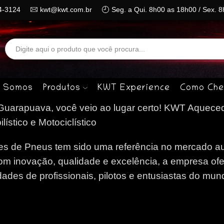
4-3124
kwt@kwt.com.br
Seg. a Qui. 8h00 as 18h00 / Sex. 
Search
input
 Somos
Produtos
KWT Experience
Como Che
uarapuava, você veio ao lugar certo!
KWT Aqueced
stico e Motociclístico
 de Pneus tem sido uma referência no mercado au
om inovação, qualidade e excelência, a empresa of
des de profissionais, pilotos e entusiastas do mun