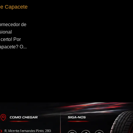
de Capacete
Fornecedor de Secador de Capacete
Profissional Maua
ornecedor de
Se você esta buscado por Fornecedor de
sional
Secador de Capacete Profissional Maua,
certo! Por
você veio ao lugar certo! Por que utilizar
apacete? O...
um secador de capacete? O...
Continue Lendo...