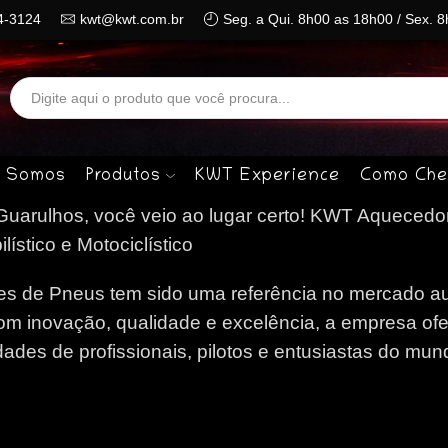
4-3124
kwt@kwt.com.br
Seg. a Qui. 8h00 as 18h00 / Sex. 
Search
input
 Somos
Produtos
KWT Experience
Como Che
arulhos, você veio ao lugar certo!
KWT Aquecedor
stico e Motociclístico
 de Pneus tem sido uma referência no mercado au
om inovação, qualidade e excelência, a empresa of
des de profissionais, pilotos e entusiastas do mun