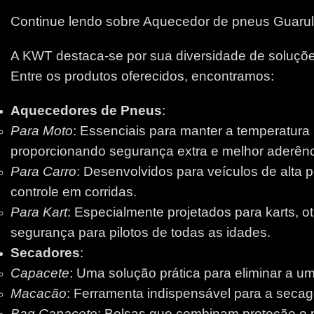
Continue lendo sobre Aquecedor de pneus Guaru
A KWT destaca-se por sua diversidade de soluções
Entre os produtos oferecidos, encontramos:
Aquecedores de Pneus
:
Para Moto
: Essenciais para manter a temperatura
proporcionando segurança extra e melhor aderênci
Para Carro
: Desenvolvidos para veículos de alta 
controle em corridas.
Para Kart
: Especialmente projetados para karts, 
segurança para pilotos de todas as idades.
Secadores
:
Capacete
: Uma solução prática para eliminar a um
Macacão
: Ferramenta indispensável para a secage
Bag Capacete
: Bolsas que combinam proteção e pr