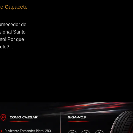
de Capacete
Fornecedor de Secador de Capacete
Profissional Ribeirão Pires
ornecedor de
Se você esta buscado por Fornecedor de
sional Santo
Secador de Capacete Profissional
rto! Por que
Ribeirão Pires, você veio ao lugar certo!
ete?...
Por que utilizar um secador de
capacete?...
Continue Lendo...