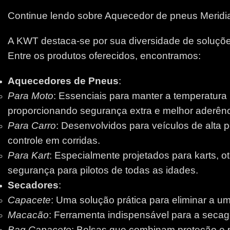
Continue lendo sobre Aquecedor de pneus Meridi
A KWT destaca-se por sua diversidade de soluções
Entre os produtos oferecidos, encontramos:
Aquecedores de Pneus
:
Para Moto
: Essenciais para manter a temperatura
proporcionando segurança extra e melhor aderênci
Para Carro
: Desenvolvidos para veículos de alta 
controle em corridas.
Para Kart
: Especialmente projetados para karts, 
segurança para pilotos de todas as idades.
Secadores
:
Capacete
: Uma solução prática para eliminar a um
Macacão
: Ferramenta indispensável para a secage
Bag Capacete
: Bolsas que combinam proteção e pr