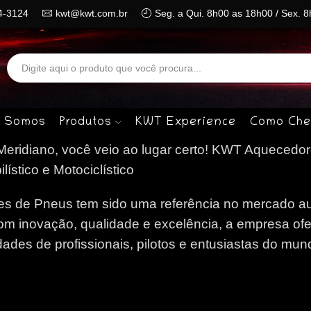
4-3124
kwt@kwt.com.br
Seg. a Qui. 8h00 as 18h00 / Sex. 
Search
input
 Somos
Produtos
KWT Experience
Como Che
ridiano, você veio ao lugar certo!
KWT Aquecedor
stico e Motociclístico
 de Pneus tem sido uma referência no mercado au
om inovação, qualidade e excelência, a empresa of
des de profissionais, pilotos e entusiastas do mun