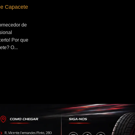
de Capacete
Fornecedor de Secador de Capacete
Profissional Jangadeiros
ornecedor de
Se você esta buscado por Fornecedor de
sional
Secador de Capacete Profissional
certo! Por que
Jangadeiros, você veio ao lugar certo!
ete? O...
Por que utilizar um secador de capacete?
O...
Continue Lendo...