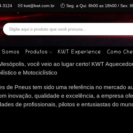
4-3124
kwt@kwt.com.br
Seg. a Qui. 8h00 as 18h00 / Sex. 
Search
input
 Somos
Produtos
KWT Experience
Como Che
sópolis, você veio ao lugar certo!
KWT Aquecedor
stico e Motociclístico
 de Pneus tem sido uma referência no mercado au
om inovação, qualidade e excelência, a empresa of
des de profissionais, pilotos e entusiastas do mun