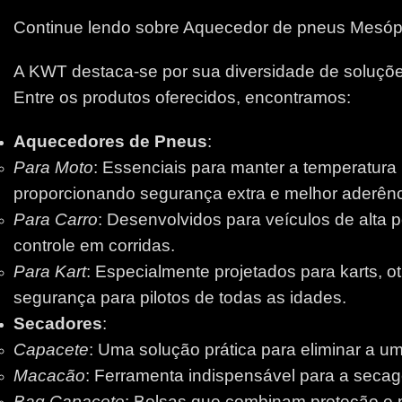
Continue lendo sobre Aquecedor de pneus Mesóp
A KWT destaca-se por sua diversidade de soluções
Entre os produtos oferecidos, encontramos:
Aquecedores de Pneus
:
Para Moto
: Essenciais para manter a temperatura
proporcionando segurança extra e melhor aderênci
Para Carro
: Desenvolvidos para veículos de alta 
controle em corridas.
Para Kart
: Especialmente projetados para karts, 
segurança para pilotos de todas as idades.
Secadores
:
Capacete
: Uma solução prática para eliminar a um
Macacão
: Ferramenta indispensável para a secage
Bag Capacete
: Bolsas que combinam proteção e pr