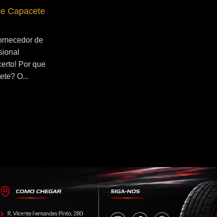
de Capacete
Fornecedor de Secador de Capacete
Profissional Riacho Grande
ornecedor de
Se você esta buscado por Fornecedor de
sional
Secador de Capacete Profissional
certo! Por que
Riacho Grande, você veio ao lugar certo!
ete? O...
Por que utilizar um secador de
capacete?...
Continue Lendo...