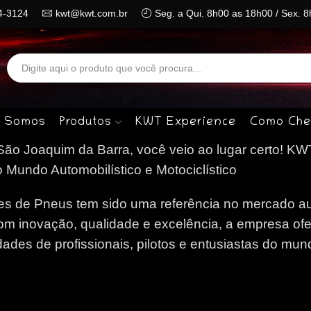
4-3124
kwt@kwt.com.br
Seg. a Qui. 8h00 as 18h00 / Sex. 
Search
input
 Somos
Produtos
KWT Experience
Como Che
o Joaquim da Barra, você veio ao lugar certo!
KW
Mundo Automobilístico e Motociclístico
 de Pneus tem sido uma referência no mercado au
om inovação, qualidade e excelência, a empresa of
des de profissionais, pilotos e entusiastas do mun