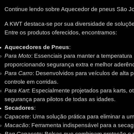
Continue lendo sobre Aquecedor de pneus São J
A KWT destaca-se por sua diversidade de soluções
Entre os produtos oferecidos, encontramos:
Aquecedores de Pneus
:
Para Moto
: Essenciais para manter a temperatura
proporcionando segurança extra e melhor aderênci
Para Carro
: Desenvolvidos para veículos de alta 
controle em corridas.
Para Kart
: Especialmente projetados para karts, 
segurança para pilotos de todas as idades.
Secadores
:
Capacete
: Uma solução prática para eliminar a um
Macacão
: Ferramenta indispensável para a secage
Bag Capacete
: Bolsas que combinam proteção e pr