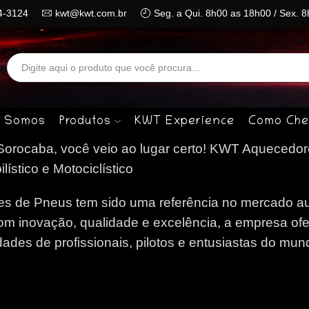
4-3124
kwt@kwt.com.br
Seg. a Qui. 8h00 as 18h00 / Sex. 
Search
input
 Somos
Produtos
KWT Experience
Como Che
rocaba, você veio ao lugar certo!
KWT Aquecedor
stico e Motociclístico
 de Pneus tem sido uma referência no mercado au
om inovação, qualidade e excelência, a empresa of
des de profissionais, pilotos e entusiastas do mun