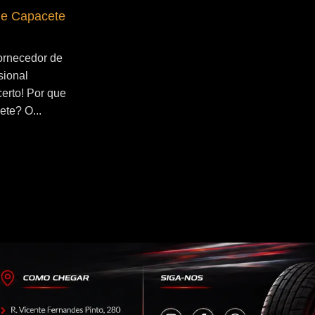
de Capacete
Fornecedor de Secador de Capacete
Profissional Jangadeiros
ornecedor de
Se você esta buscado por Fornecedor de
sional
Secador de Capacete Profissional
certo! Por que
Jangadeiros, você veio ao lugar certo!
ete? O...
Por que utilizar um secador de capacete?
O...
Continue Lendo...