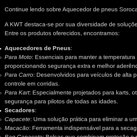
Continue lendo sobre Aquecedor de pneus Soroc
A KWT destaca-se por sua diversidade de soluções
Entre os produtos oferecidos, encontramos:
Aquecedores de Pneus
:
Para Moto
: Essenciais para manter a temperatura
proporcionando segurança extra e melhor aderênci
Para Carro
: Desenvolvidos para veículos de alta 
controle em corridas.
Para Kart
: Especialmente projetados para karts, 
segurança para pilotos de todas as idades.
Secadores
:
Capacete
: Uma solução prática para eliminar a um
Macacão
: Ferramenta indispensável para a secage
Bag Capacete
: Bolsas que combinam proteção e pr