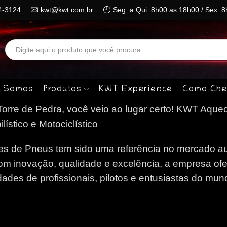
4-3124
kwt@kwt.com.br
Seg. a Qui. 8h00 as 18h00 / Sex. 
Search
input
 Somos
Produtos
KWT Experience
Como Che
rre de Pedra, você veio ao lugar certo!
KWT Aquec
stico e Motociclístico
 de Pneus tem sido uma referência no mercado au
om inovação, qualidade e excelência, a empresa of
des de profissionais, pilotos e entusiastas do mun