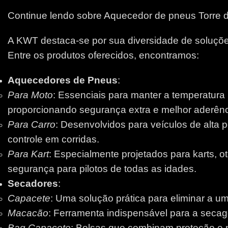
Continue lendo sobre Aquecedor de pneus Torre 
A KWT destaca-se por sua diversidade de soluções
Entre os produtos oferecidos, encontramos:
Aquecedores de Pneus
:
Para Moto
: Essenciais para manter a temperatura
proporcionando segurança extra e melhor aderênci
Para Carro
: Desenvolvidos para veículos de alta 
controle em corridas.
Para Kart
: Especialmente projetados para karts, 
segurança para pilotos de todas as idades.
Secadores
:
Capacete
: Uma solução prática para eliminar a um
Macacão
: Ferramenta indispensável para a secage
Bag Capacete
: Bolsas que combinam proteção e pr