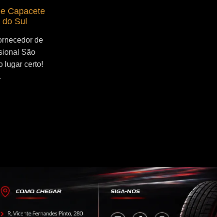
de Capacete
Fornecedor de Secador de Capacete
 do Sul
Profissional Serra Negra
ornecedor de
Se você esta buscado por Fornecedor de
sional São
Secador de Capacete Profissional Serra
 lugar certo!
Negra, você veio ao lugar certo! Por que
.
utilizar um secador de capacete?...
Continue Lendo...