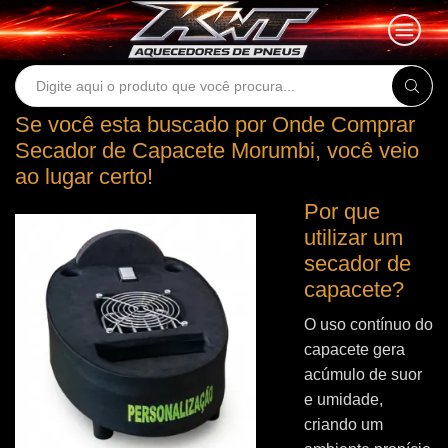
Search
input
Se você esta buscado por Onde Comprar
Secador de Capacete Morumbi, você veio
ao lugar certo!
Por que
utilizar um
secador de
capacete?
O uso contínuo do
capacete gera
acúmulo de suor
e umidade,
criando um