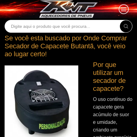
Search
input
Se você esta buscado por Onde Comprar
Secador de Capacete Butantã, você veio
ao lugar certo!
Por que
utilizar um
secador de
capacete?
O uso contínuo do
capacete gera
acúmulo de suor
e umidade,
criando um