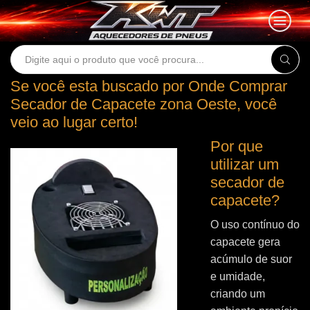
Search
input
Se você esta buscado por Onde Comprar
Secador de Capacete zona Oeste, você
veio ao lugar certo!
Por que
utilizar um
secador de
capacete?
O uso contínuo do
capacete gera
acúmulo de suor
e umidade,
criando um