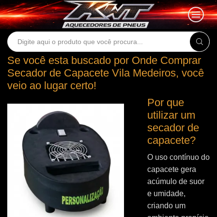
Search
input
Se você esta buscado por Onde Comprar
Secador de Capacete Vila Medeiros, você
veio ao lugar certo!
Por que
utilizar um
secador de
capacete?
O uso contínuo do
capacete gera
acúmulo de suor
e umidade,
criando um