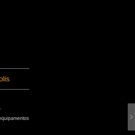
lis
T
 equipamentos