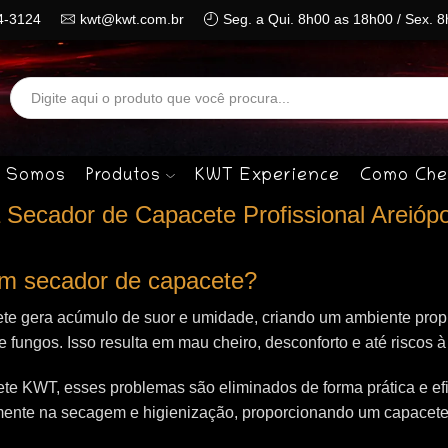
4-3124
kwt@kwt.com.br
Seg. a Qui. 8h00 as 18h00 / Sex. 
Search
input
 Somos
Produtos
KWT Experience
Como Che
Secador de Capacete Profissional Areiópo
 um secador de capacete?
te gera acúmulo de suor e umidade, criando um ambiente propí
 e fungos. Isso resulta em mau cheiro, desconforto e até riscos 
e KWT, esses problemas são eliminados de forma prática e efi
mente na secagem e higienização, proporcionando um capacet